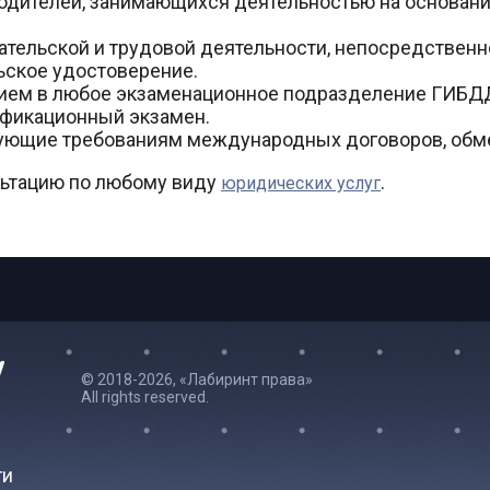
водителей, занимающихся деятельностью на основани
ательской и трудовой деятельности, непосредственн
ьское удостоверение.
нием в любое экзаменационное подразделение ГИБДД
ификационный экзамен.
ующие требованиям международных договоров, обме
льтацию по любому виду
.
юридических услуг
© 2018-2026, «Лабиринт права»
All rights reserved.
ги