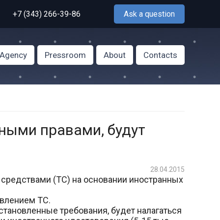
+7 (343) 266-39-86
Ask a question
f Agency
Pressroom
About
Contacts
нными правами, будут
28.04.2015
и средствами (ТС) на основании иностранных
авлением ТС.
становленные требования, будет налагаться