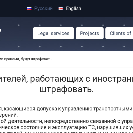
Русский
English
Legal services
Projects
Clients o
ми правами, будут штрафовать.
дителей, работающих с иностра
штрафовать.
ния, касающиеся допуска к управлению транспортным
ерений.
вой деятельности, непосредственно связанной с упр
ическое состояние и эксплуатацию ТС, нарушивших у