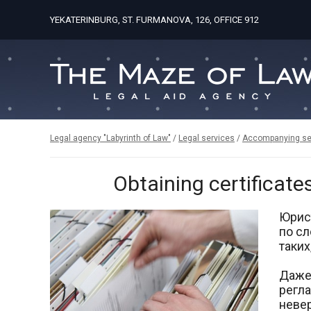
YEKATERINBURG, ST. FURMANOVA, 126, OFFICE 912
Legal agency "Labyrinth of Law"
/
Legal services
/
Accompanying se
Obtaining certificat
Юрис
по сл
таких
Даже
регла
неве