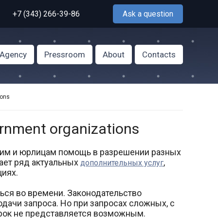
+7 (343) 266-39-86
Ask a question
f Agency
Pressroom
About
Contacts
ions
ernment organizations
ким и юрлицам помощь в разрешении разных
гает ряд актуальных
,
дополнительных услуг
циях.
ься во времени. Законодательство
дачи запроса. Но при запросах сложных, с
ок не представляется возможным.