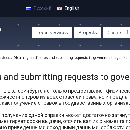
Русский
English
Legal services
Projects
Clients o
rvices
/
Obtaining certificates and submitting requests to government organizat
es and submitting requests to gov
т в Екатеринбурге не только предоставляет физичес
ожности споров из всех отраслей права, но и предла
, как получение справок в государственных организа
 получение одной справки может достаточно затянут
ментирует сроки выдачи, отсчитывая их с момента по
рно приведенными исходными данными, соблюсти ср