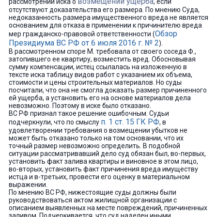
возмещении ущерба
рассмотрении иска о
, если
отсутствуют доказательства его размера. По мнению Суда,
недоказанность размера имущественного вреда не является
основанием для отказа в применении к причинителю вреда
Обзор
мер гражданско-правовой ответственности (
Президиума ВС РФ от 6 июля 2016 г. № 2
).
В рассмотренном споре М. требовала от своего соседа Ф.,
затопившего ее квартиру, возместить вред. Обосновывая
сумму компенсации, истец ссылалась на изложенную в
тексте иска таблицу видов работ с указанием их объема,
стоимости и цены строительных материалов. Но суды
посчитали, что она не смогла доказать размер причиненного
ей ущерба, а установить его на основе материалов дела
невозможно. Поэтому в иске было отказано.
ВС РФ признал такое решение ошибочным. Судьи
п. 1 ст. 15 ГК РФ
подчеркнули, что по смыслу
, в
удовлетворении требования о возмещении убытков не
может быть отказано только на том основании, что их
точный размер невозможно определить. В подобной
ситуации рассматривавший дело суд обязан был, во-первых,
установить факт залива квартиры и виновное в этом лицо,
во-вторых, установить факт причинения вреда имуществу
истца и в-третьих, провести его оценку в материальном
выражении.
По мнению ВС РФ, нижестоящие суды должны были
руководствоваться актом жилищной организации с
описанием выявленных на месте повреждений, причиненных
заливом. Подчеркивается, что суд наделен иными