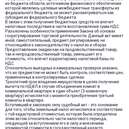
из бюджета области, источником финансового обеспечения
которой являлись целевые межбюджетные трансферты из
федерального бюджета, не может рассматриваться как
субсидия из федерального бюджета.
В связи с этим получение бюджетных средств не влечет
налоговые последствия в части восстановления сумм НДС.
Разъяснены особенности применения Закона об основах
госрегулирования торговой деятельности. Данный акт имеет
иной, самостоятельный, предмет регулирования, не
относящийся к законодательству о налогах и сборах.
Предоставление скидки как на продовольственный товар,
так и непродовольственный товар, уменьшает его
стоимость, что влечет корректировку налоговой базы по
НДС.
Относительно выездных и камеральных проверок указано,
что их предметом не может быть контроль соответствия цен,
примененных в контролируемых сделках.
Трехлетний срок владения имуществом в целях получения
вычета по НДФЛ в случае объединения комнат в
коммунальной квартире в один объект (3-комнатную
квартиру) исчисляется с момента приобретения третьей
комнаты в квартире.
Вступивший в законную силу судебный акт - это основание
для того, чтобы земельный налог исчислялся в соответствии
с той кадастровой стоимостью, которая была определена
этим актом относительно части налогового периода,
следующей за вступлением его в силу и внесением
упомянутой стоимости в государственный кадастр.