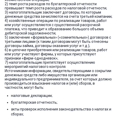
2) темп роста расходов по бухгалтерской отчетности
превышает темп роста расходов по налоговой отчетности;
3) налогоплательщик заключает договоры, по которым
денежные средства зачисляются на счета третьей компании;
4) хозяйственные операции по реализации товаров, работ
или услуг осуществляются с существенной рассрочкой
платежа, что приводит к образованию большого объема
дебиторской задолженности;
5) заключение «формальных» («сомнительных») договоров с
третьими лицами (к таким договорам могут быть отнесены
договоры займа, договоры оказания услуг и т.д.);
6) в цепочке приобретения или реализации товаров, работ
или услуг участвуют фирмы, у которых присутствуют
признаки «фирм-однодневок»;
7) налогоплательщик препятствует осуществлению
мероприятий налогового контроля.
Источниками информации, свидетельствующими о сокрытии
денежных средств либо имущества организации или
индивидуального предпринимателя, за счет которых должно
производиться взыскание налогов и (или) сборов, в
частности, могут быть:
налоговые декларации;
бухгалтерская отчетность;
акты проверок исполнения законодательства о налогах и
сборах;