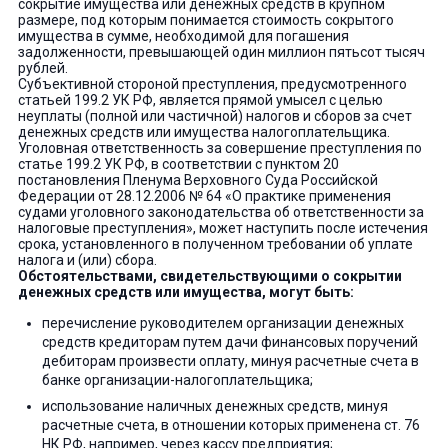
сокрытие имущества или денежных средств в крупном
размере, под которым понимается стоимость сокрытого
имущества в сумме, необходимой для погашения
задолженности, превышающей один миллион пятьсот тысяч
рублей.
Субъективной стороной преступления, предусмотренного
статьей 199.2 УК РФ, является прямой умысел с целью
неуплаты (полной или частичной) налогов и сборов за счет
денежных средств или имущества налогоплательщика.
Уголовная ответственность за совершение преступления по
статье 199.2 УК РФ, в соответствии с пунктом 20
постановления Пленума Верховного Суда Российской
Федерации от 28.12.2006 № 64 «О практике применения
судами уголовного законодательства об ответственности за
налоговые преступления», может наступить после истечения
срока, установленного в полученном требовании об уплате
налога и (или) сбора.
Обстоятельствами, свидетельствующими о сокрытии
денежных средств или имущества, могут быть:
перечисление руководителем организации денежных
средств кредиторам путем дачи финансовых поручений
дебиторам произвести оплату, минуя расчетные счета в
банке организации-налогоплательщика;
использование наличных денежных средств, минуя
расчетные счета, в отношении которых применена ст. 76
НК РФ, например, через кассу предприятия;