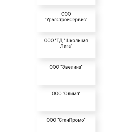
ООО
"УралСтройСервис"
ООО "ТД "Школьная
Лига"
ООО "Эвелина"
ООО "Олимп"
ООО "СтанПромо"